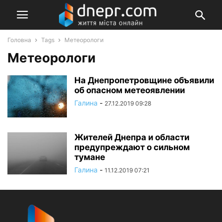
Головна
Tags
Метеорологи
Метеорологи
На Днепропетровщине объявили
об опасном метеоявлении
Галина
-
27.12.2019 09:28
Жителей Днепра и области
предупреждают о сильном
тумане
Галина
-
11.12.2019 07:21