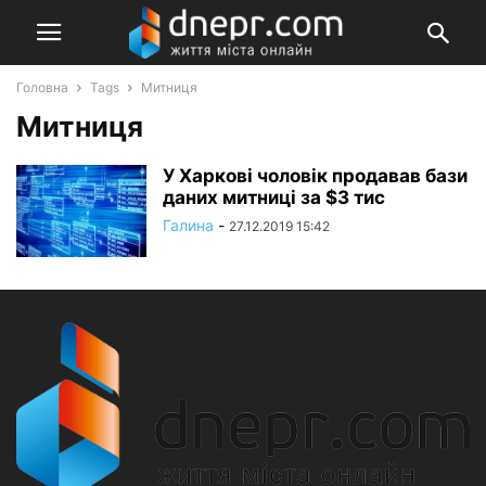
Головна
Tags
Митниця
Митниця
У Харкові чоловік продавав бази
даних митниці за $3 тис
Галина
-
27.12.2019 15:42