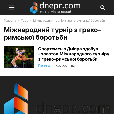
Головна
Tags
Міжнародний турнір з греко-римської боротьби
Міжнародний турнір з греко-
римської боротьби
Спортсмен з Дніпра здобув
«золото» Міжнародного турніру
з греко-римської боротьби
Галина
-
27.07.2023 15:08