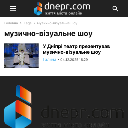
Головна
Tags
музично-візуальне шоу
музично-візуальне шоу
У Дніпрі театр презентував
музично-візуальне шоу
Галина
-
04.12.2025 18:29