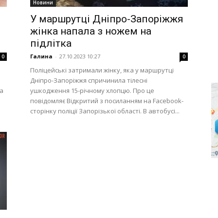
Новини
У маршрутці Дніпро-Запоріжжя
жінка напала з ножем на
підлітка
Галина
-
27.10.2023 10:27
0
0
Поліцейські затримали жінку, яка у маршрутці
Дніпро-Запоріжжя спричинила тілесні
ка
ушкодження 15-річному хлопцю. Про це
повідомляє Відкритий з посиланням на Facebook-
сторінку поліції Запорізької області. В автобусі...