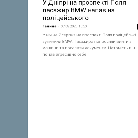
У Дніпрі на проспекті Поля
пасажир BMW напав на
поліцейського
Галина
-
07.08.2023 16:50
У ніч на 7 серпня на проспекті Поля поліцейські
зупинили BMW. Пасажира попросили вийти з
машини та показати документи. Натомість він
почав агресивно себе...