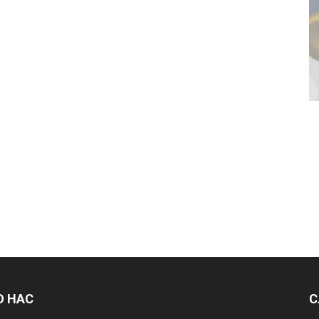
О НАС
С