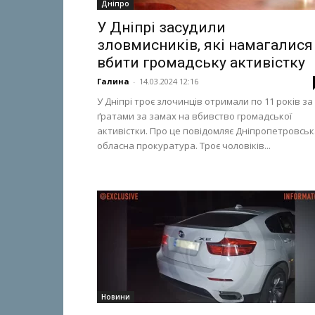
Дніпро
У Дніпрі засудили
зловмисників, які намагалися
вбити громадську активістку
Галина
-
14.03.2024 12:16
У Дніпрі троє злочинців отримали по 11 років за
ґратами за замах на вбивство громадської
активістки. Про це повідомляє Дніпропетровсь
обласна прокуратура. Троє чоловіків...
Новини