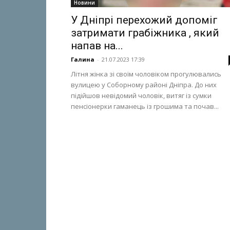
Новини
У Дніпрі перехожий допоміг
затримати грабіжника , який
напав на...
Галина
-
21.07.2023 17:39
Літня жінка зі своїм чоловіком прогулювались
вулицею у Соборному районі Дніпра. До них
підійшов невідомий чоловік, витяг із сумки
пенсіонерки гаманець із грошима та почав...