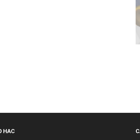
О НАС
С