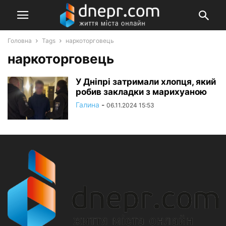
Головна
Tags
наркоторговець
наркоторговець
У Дніпрі затримали хлопця, який
робив закладки з марихуаною
Галина
-
06.11.2024 15:53