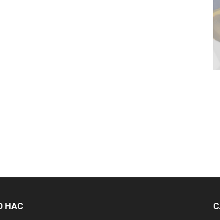
О НАС
С