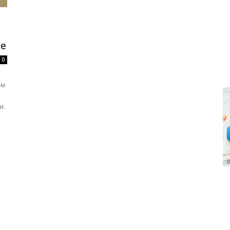
ке
0
ом
и.