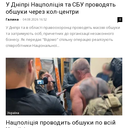
У Дніпрі Нацполіція та СБУ проводять
обшуки через кол-центри
Галина
-
04.08.2026 16:52
0
У Дніпрі та в області правоохоронці проводять масові обшуки
та затримують осіб, причетних до організації незаконного
бізнесу. Як передає "Відомо" спільну операцію реалізують
співробітники Національної...
Україна
Нацполіція проводить обшуки по всій