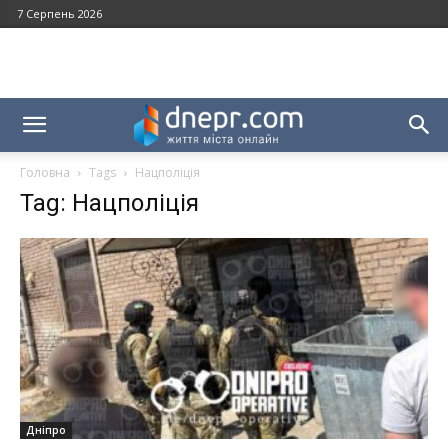
7 Серпень 2026
Головна
Tags
Нацполіція
Tag: Нацполіція
Дніпро