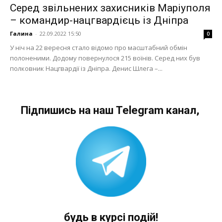
Серед звільнених захисників Маріуполя
– командир-нацгвардієць із Дніпра
Галина
-
22.09.2022 15:50
0
У ніч на 22 вересня стало відомо про масштабний обмін
полоненими. Додому повернулося 215 воїнів. Серед них був
полковник Нацгвардії із Дніпра. Денис Шлега –...
Підпишись на наш Telegram канал,
будь в курсі подій!