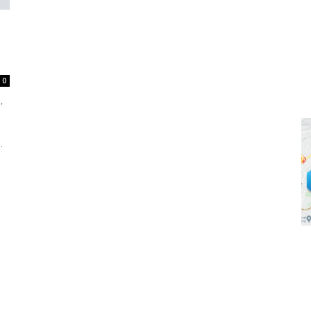
0
,
.