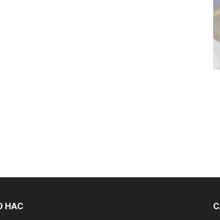
О НАС
С