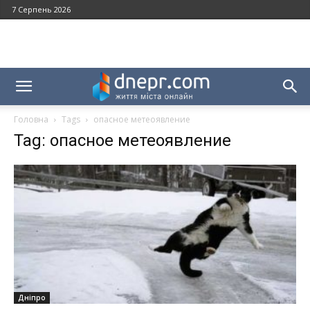
7 Серпень 2026
Головна
Tags
опасное метеоявление
Tag: опасное метеоявление
Дніпро