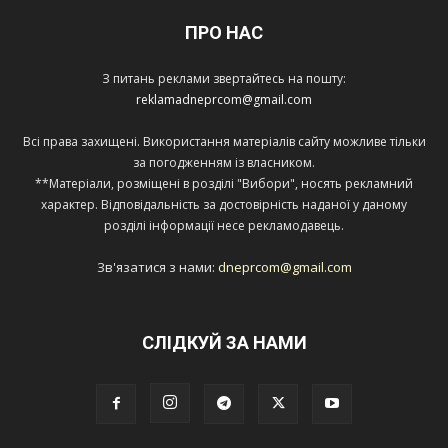
ПРО НАС
З питань реклами звертайтесь на пошту:
reklamadneprcom@gmail.com
Всі права захищені. Використання матеріалів сайту можливе тільки
за погодженням із власником.
**Матеріали, розміщені в розділі "Вибори", носять рекламний
характер. Відповідальність за достовірність наданої у даному
розділі інформації несе рекламодавець.
Зв'язатися з нами:
dneprcom@gmail.com
СЛІДКУЙ ЗА НАМИ