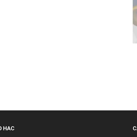
О НАС
С