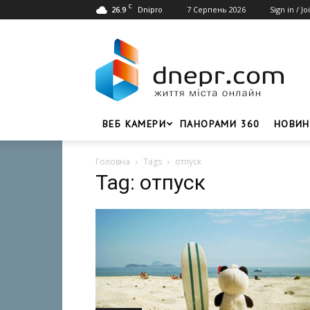
C
26.9
7 Серпень 2026
Sign in / Jo
Dnipro
Dnepr.com
–
Головний
портал
новин
Дніпра
ВЕБ КАМЕРИ
ПАНОРАМИ 360
НОВИН
Головна
Tags
отпуск
Tag: отпуск