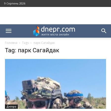
9 Серпень 2026
Головна
Tags
парк Сагайдак
Tag: парк Сагайдак
Дніпро