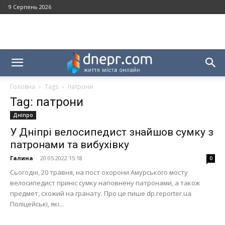
9 Серпень 2026
Головна
Tags
патрони
Tag: патрони
Дніпро
У Дніпрі велосипедист знайшов сумку з
патронами та вибухівку
Галина
-
20.05.2022 15:18
0
Сьогодні, 20 травня, на пост охорони Амурського мосту
велосипедист приніс сумку наповнену патронами, а також
предмет, схожий на гранату. Про це пише dp.reporter.ua
Поліцейські, які...