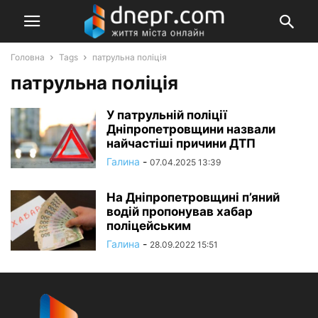
Головна
Tags
патрульна поліція
патрульна поліція
У патрульній поліції
Дніпропетровщини назвали
найчастіші причини ДТП
Галина
-
07.04.2025 13:39
На Дніпропетровщині п’яний
водій пропонував хабар
поліцейським
Галина
-
28.09.2022 15:51