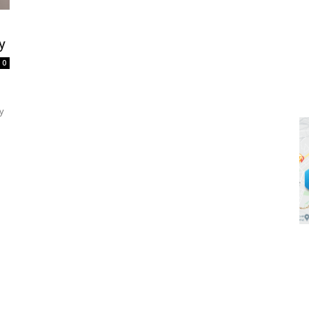
у
0
у