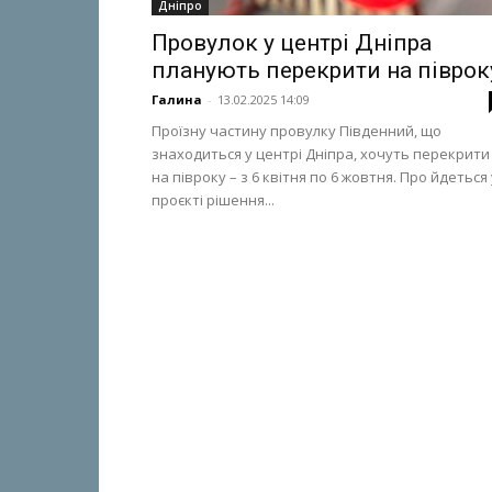
Дніпро
Провулок у центрі Дніпра
планують перекрити на піврок
Галина
-
13.02.2025 14:09
Проїзну частину провулку Південний, що
знаходиться у центрі Дніпра, хочуть перекрити
на півроку – з 6 квітня по 6 жовтня. Про йдеться 
проєкті рішення...