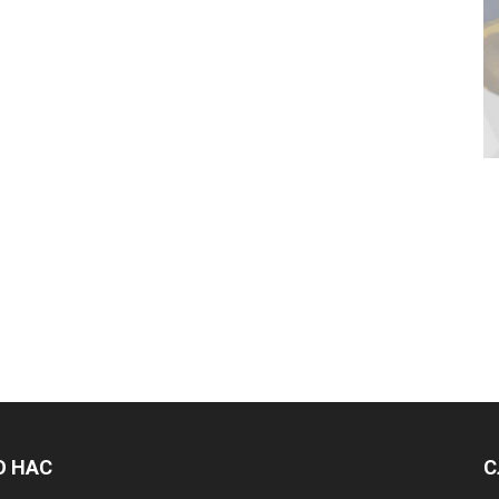
О НАС
С