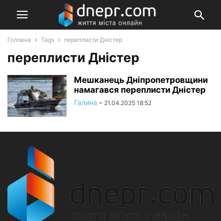
Головна
Tags
переплисти Дністер
переплисти Дністер
Мешканець Дніпропетровщини
намагався переплисти Дністер
Галина
-
21.04.2025 18:52