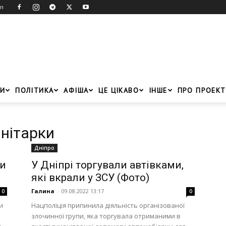
in
И
ПОЛІТИКА
АФІША
ЦЕ ЦІКАВО
ІНШЕ
ПРО ПРОЕКТ
нітарки
Дніпро
ли
У Дніпрі торгували автівками,
які вкрали у ЗСУ (Фото)
Галина
-
09.08.2022 13:17
0
0
и
Нацполіція припинила діяльність організованої
злочинної групи, яка торгувала отриманими в