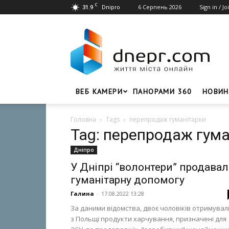
C
31.9
6 Серпень 2026
Sign in / Jo
Dnipro
Dnepr.com
–
Головний
портал
новин
Дніпра
ВЕБ КАМЕРИ
ПАНОРАМИ 360
НОВИН
Головна
Tags
перепродаж гуманітарки
Tag: перепродаж гума
Дніпро
У Дніпрі “волонтери” продава
гуманітарну допомогу
Галина
-
17.08.2022 13:28
За даними відомства, двоє чоловіків отримувал
з Польщі продукти харчування, призначені для