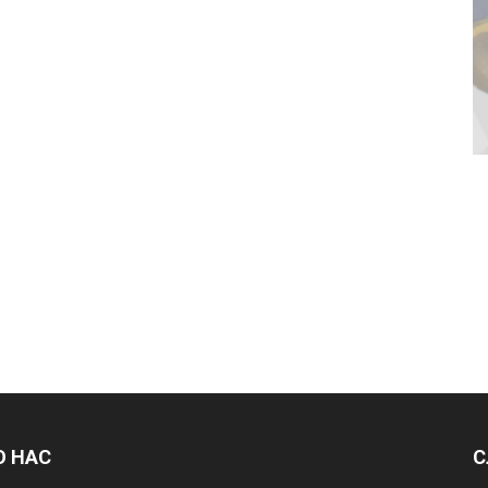
О НАС
С