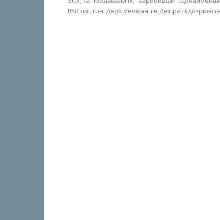
ЗСУ, та продавали їх, "заробивши" щонайменш
850 тис. грн. Двох мешканців Дніпра підозрюють.