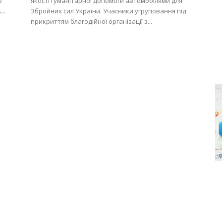
е
якості гуманітарної допомоги автомобілями для
..
Збройних сил України. Учасники угруповання під
прикриттям благодійної організації з...