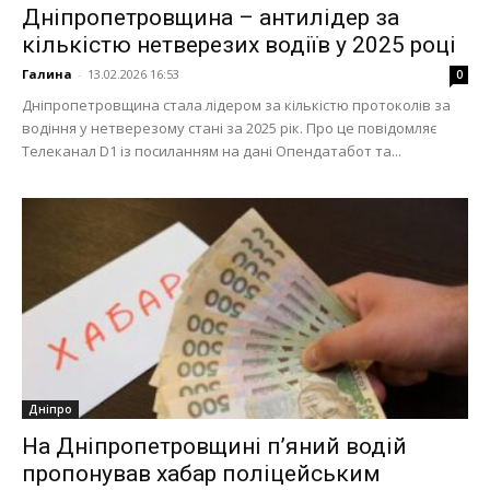
Дніпропетровщина – антилідер за
кількістю нетверезих водіїв у 2025 році
Галина
-
13.02.2026 16:53
0
Дніпропетровщина стала лідером за кількістю протоколів за
водіння у нетверезому стані за 2025 рік. Про це повідомляє
Телеканал D1 із посиланням на дані Опендатабот та...
Дніпро
На Дніпропетровщині п’яний водій
пропонував хабар поліцейським