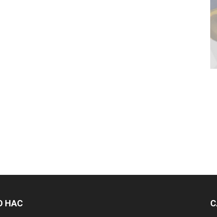
О НАС
С