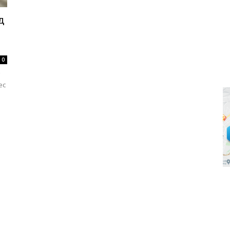
д
0
ес