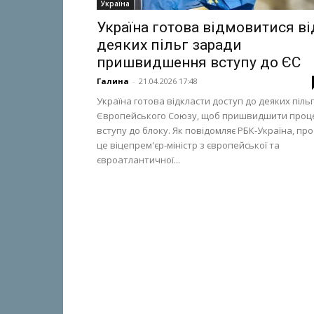
Україна
Україна готова відмовитися ві
деяких пільг заради
пришвидшення вступу до ЄС
Галина
-
21.04.2026 17:48
Україна готова відкласти доступ до деяких пільг
Європейського Союзу, щоб пришвидшити проц
вступу до блоку. Як повідомляє РБК-Україна, про
це віцепрем'єр-міністр з європейської та
євроатлантичної...