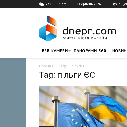
C
27.1
8 Серпень 2026
Sign in / Jo
Dnipro
Dnepr.com
–
Головний
портал
новин
Дніпра
ВЕБ КАМЕРИ
ПАНОРАМИ 360
НОВИН
Головна
Tags
пільги ЄС
Tag: пільги ЄС