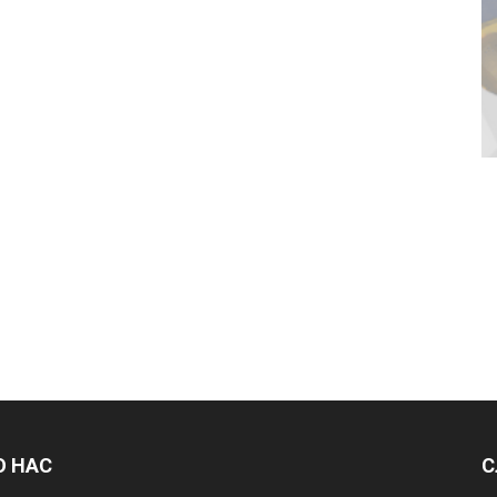
О НАС
С