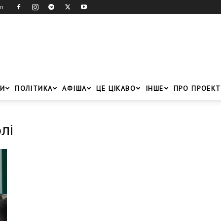
in
И
ПОЛІТИКА
АФІША
ЦЕ ЦІКАВО
ІНШЕ
ПРО ПРОЕКТ
лі