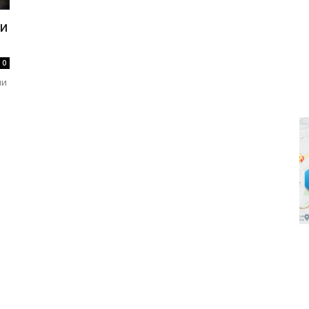
ни
0
ни