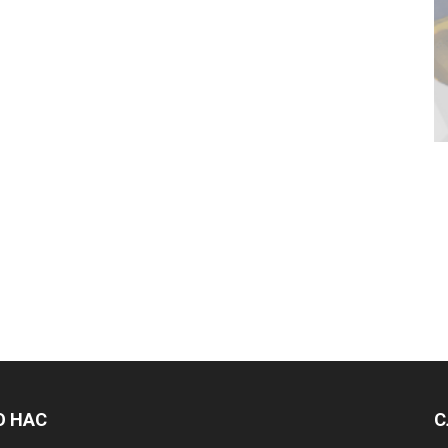
О НАС
С