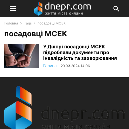
Головна
Tags
посадовці МСЕК
посадовці МСЕК
У Дніпрі посадовці МСЕК
підробляли документи про
інвалідність та захворювання
Галина
-
29.03.2024 14:06