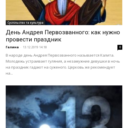
Суспільство та культура
День Андрея Первозванного: как нужно
провести праздник
Галина
-
13.12.2019 14:18
0
В народе день Андрея Первозванного называется Калита.
Молодежь устраивает гуляния, а незамужние девушки в ночь
на праздник гадают на суженого. Церковь же рекомендует
на...