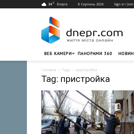
C
34
8 Серпень 2026
Sign in / Join
Dnipro
Dnepr.com
–
Головний
портал
новин
Дніпра
ВЕБ КАМЕРИ
ПАНОРАМИ 360
НОВИН
Головна
Tags
пристройка
Tag: пристройка