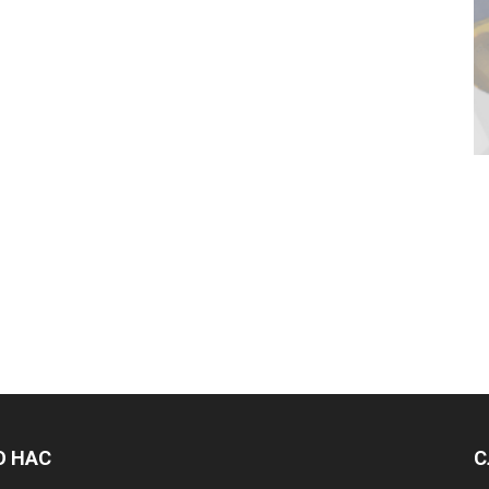
О НАС
С