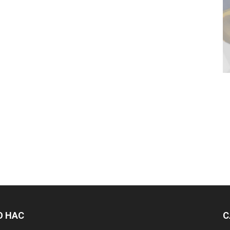
О НАС
С