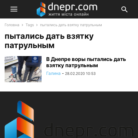
Головна
Tags
пытались дать взятку патрульным
пытались дать взятку
патрульным
В Днепре воры пытались дать
взятку патрульным
Галина
-
28.02.2020 10:53