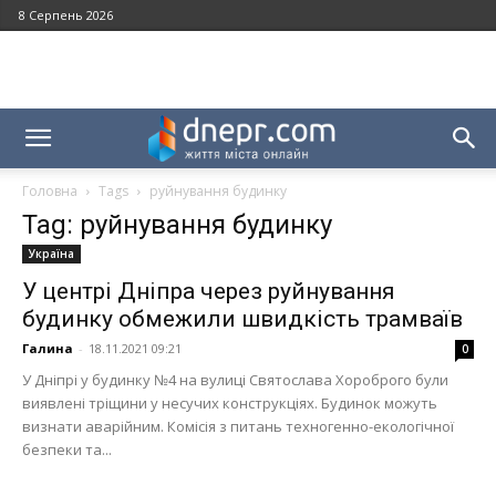
8 Серпень 2026
Головна
Tags
руйнування будинку
Tag: руйнування будинку
Україна
У центрі Дніпра через руйнування
будинку обмежили швидкість трамваїв
Галина
-
18.11.2021 09:21
0
У Дніпрі у будинку №4 на вулиці Святослава Хороброго були
виявлені тріщини у несучих конструкціях. Будинок можуть
визнати аварійним. Комісія з питань техногенно-екологічної
безпеки та...