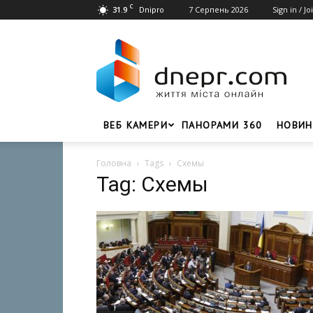
C
31.9
7 Серпень 2026
Sign in / Jo
Dnipro
Dnepr.com
–
Головний
портал
новин
Дніпра
ВЕБ КАМЕРИ
ПАНОРАМИ 360
НОВИН
Головна
Tags
Схемы
Tag: Схемы