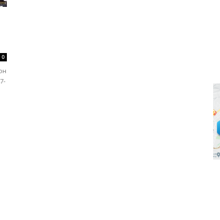
0
он
7-