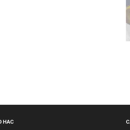
О НАС
С