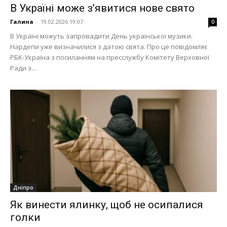
В Україні може з’явитися нове свято
Галина
-
19.02.2026 19:07
0
В Україні можуть запровадити День української музики.
Нардепи уже визначилися з датою свята. Про це повідомляє
РБК-Україна з посиланням на пресслужбу Комітету Верховної
Ради з...
Дніпро
Як винести ялинку, щоб не осипалися
голки