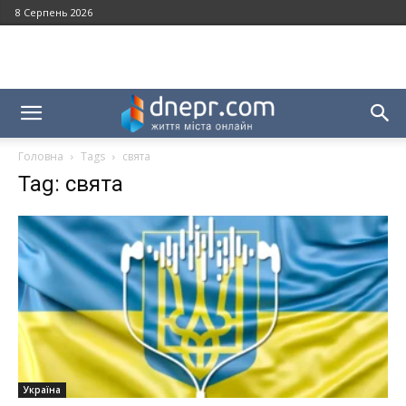
8 Серпень 2026
Головна
Tags
свята
Tag: свята
Україна