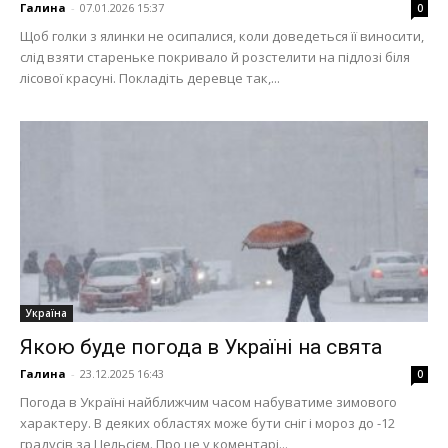
Галина
-
07.01.2026 15:37
0
Щоб голки з ялинки не осипалися, коли доведеться її виносити,
слід взяти стареньке покривало й розстелити на підлозі біля
лісової красуні. Покладіть деревце так,...
Україна
Якою буде погода в Україні на свята
Галина
-
23.12.2025 16:43
0
Погода в Україні найближчим часом набуватиме зимового
характеру. В деяких областях може бути сніг і мороз до -12
градусів за Цельсієм. Про це у коментарі...