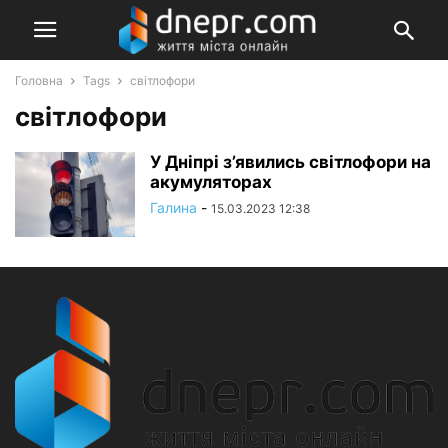
Головна
Tags
світлофори
світлофори
У Дніпрі з’явились світлофори на
акумуляторах
Галина
-
15.03.2023 12:38