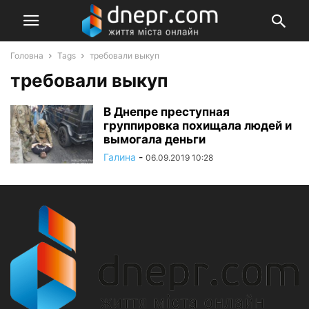
Головна
Tags
требовали выкуп
требовали выкуп
В Днепре преступная
группировка похищала людей и
вымогала деньги
Галина
-
06.09.2019 10:28