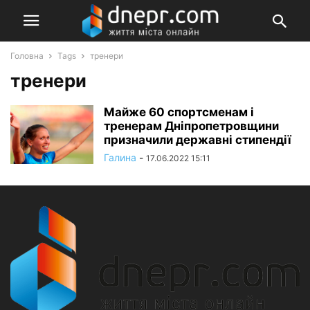
Головна
Tags
тренери
тренери
Майже 60 спортсменам і
тренерам Дніпропетровщини
призначили державні стипендії
Галина
-
17.06.2022 15:11