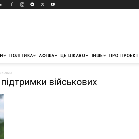
in
И
ПОЛІТИКА
АФІША
ЦЕ ЦІКАВО
ІНШЕ
ПРО ПРОЕКТ
ськових
ї підтримки військових