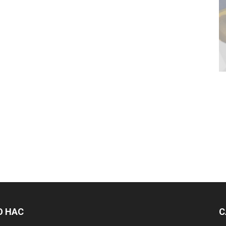
О НАС
С