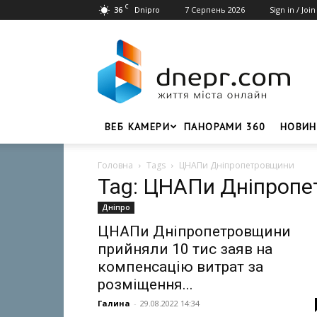
C
36
7 Серпень 2026
Sign in / Join
Dnipro
Dnepr.com
–
Головний
портал
новин
Дніпра
ВЕБ КАМЕРИ
ПАНОРАМИ 360
НОВИН
Головна
Tags
ЦНАПи Дніпропетровщини
Tag: ЦНАПи Дніпроп
Дніпро
ЦНАПи Дніпропетровщини
прийняли 10 тис заяв на
компенсацію витрат за
розміщення...
Галина
-
29.08.2022 14:34