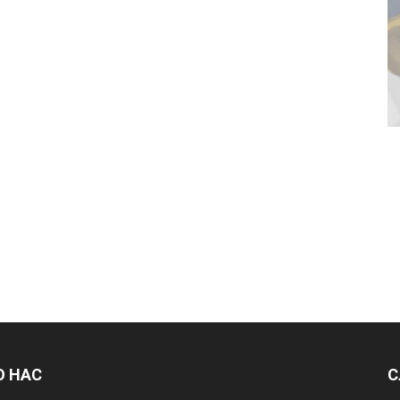
О НАС
С