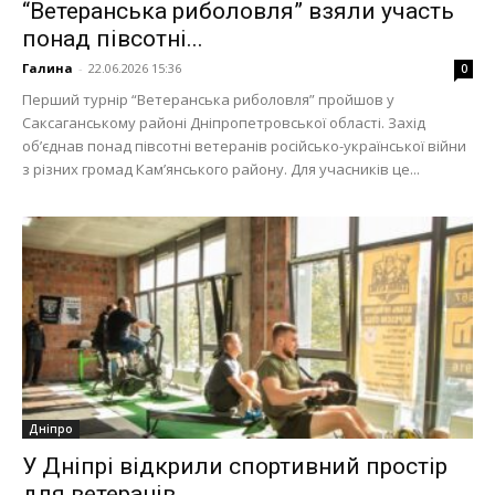
“Ветеранська риболовля” взяли участь
понад півсотні...
Галина
-
22.06.2026 15:36
0
Перший турнір “Ветеранська риболовля” пройшов у
Саксаганському районі Дніпропетровської області. Захід
об’єднав понад півсотні ветеранів російсько-української війни
з різних громад Кам’янського району. Для учасників це...
Дніпро
У Дніпрі відкрили спортивний простір
для ветеранів