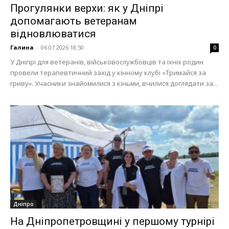
Прогулянки верхи: як у Дніпрі
допомагають ветеранам
відновлюватися
Галина
-
06.07.2026 18:50
0
У Дніпрі для ветеранів, військовослужбовців та їхніх родин
провели терапевтичний захід у кінному клубі «Тримайся за
гриву». Учасники знайомилися з кіньми, вчилися доглядати за...
Дніпро
На Дніпропетровщині у першому турнірі