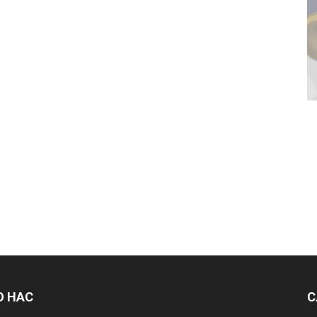
О НАС
С