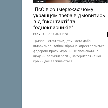
Новини
ІПсО в соцмережах: чому
українцям треба відмовитись
від “вконтакті“ та
“однокласників“
Галина
-
21.11.2023 11:58
Триває шістсот тридцять шоста доба
широкомасштабної збройної агресії російської
федерації проти України. Не зважаючи на
щоденні злочини росіян, на території нашої
країни досі залишаються...