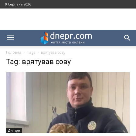
9 Серпень 2026
Головна
Tags
врятував сову
Tag: врятував сову
Дніпро