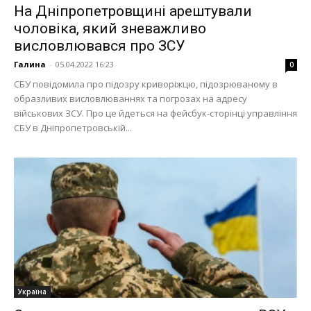
На Дніпропетровщині арештували
чоловіка, який зневажливо
висловлювався про ЗСУ
Галина
-
05.04.2022 16:23
0
СБУ повідомила про підозру криворіжцю, підозрюваному в
образливих висловлюваннях та погрозах на адресу
військових ЗСУ. Про це йдеться на фейсбук-сторінці управління
СБУ в Дніпропетровській...
Україна