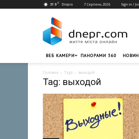
C
31.9
7 Серпень 2026
Sign in / Jo
Dnipro
Dnepr.com
–
Головний
портал
новин
Дніпра
ВЕБ КАМЕРИ
ПАНОРАМИ 360
НОВИН
Головна
Tags
выходой
Tag: выходой