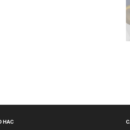
О НАС
С