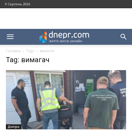
9 Серпень 2026
Головна
Tags
вимагач
Tag: вимагач
Дніпро