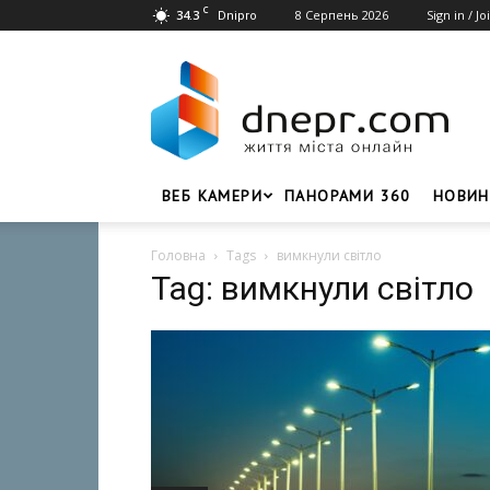
C
34.3
8 Серпень 2026
Sign in / Jo
Dnipro
Dnepr.com
–
Головний
портал
новин
Дніпра
ВЕБ КАМЕРИ
ПАНОРАМИ 360
НОВИН
Головна
Tags
вимкнули світло
Tag: вимкнули світло