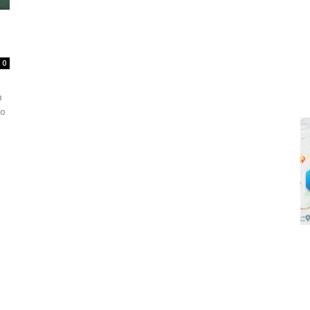
0
з
ро