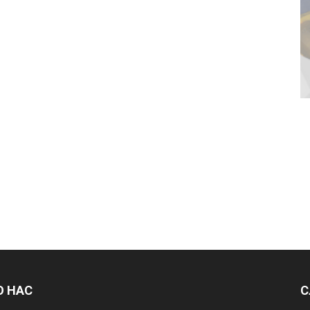
О НАС
С