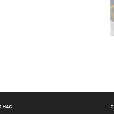
О НАС
С