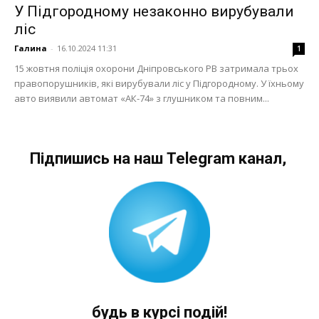
У Підгородному незаконно вирубували
ліс
Галина
-
16.10.2024 11:31
1
15 жовтня поліція охорони Дніпровського РВ затримала трьох
правопорушників, які вирубували ліс у Підгородному. У їхньому
авто виявили автомат «АК-74» з глушником та повним...
Підпишись на наш Telegram канал,
будь в курсі подій!