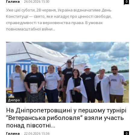
Галина
-
26.06.2026 15:30
0
Уже цієї суботи, 28 червня, Україна відзначатиме День
Конституції — свято, яке нагадує про цінності свободи,
справедливості та верховенства права. В умовах
повномасштабної війни...
Дніпро
На Дніпропетровщині у першому турнірі
“Ветеранська риболовля” взяли участь
понад півсотні...
Галина
-
22.06.2026 15:36
0