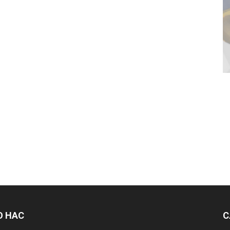
О НАС
С