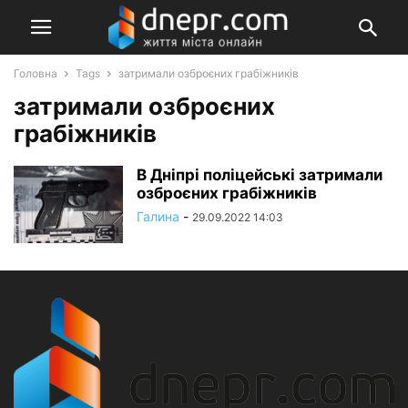
Головна
Tags
затримали озброєних грабіжників
затримали озброєних
грабіжників
В Дніпрі поліцейські затримали
озброєних грабіжників
Галина
-
29.09.2022 14:03