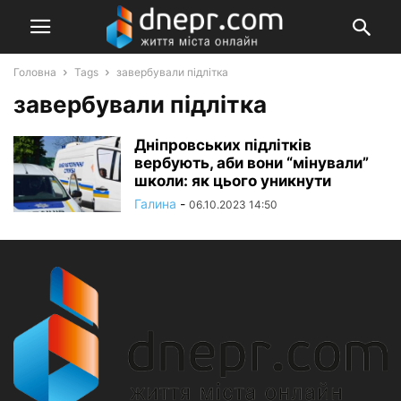
Головна
Tags
завербували підлітка
завербували підлітка
Дніпровських підлітків
вербують, аби вони “мінували”
школи: як цього уникнути
Галина
-
06.10.2023 14:50